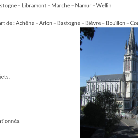
Bastogne – Libramont – Marche – Namur – Wellin
rt de : Achêne – Arlon – Bastogne – Bièvre – Bouillon – Cou
jets.
ntionnés.