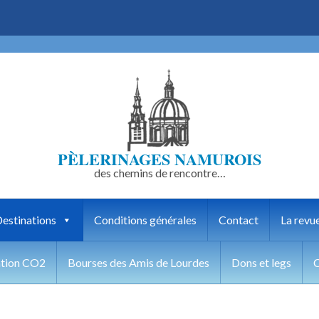
PÈLERINAGES NAMUROIS
des chemins de rencontre…
estinations
Conditions générales
Contact
La revu
tion CO2
Bourses des Amis de Lourdes
Dons et legs
C