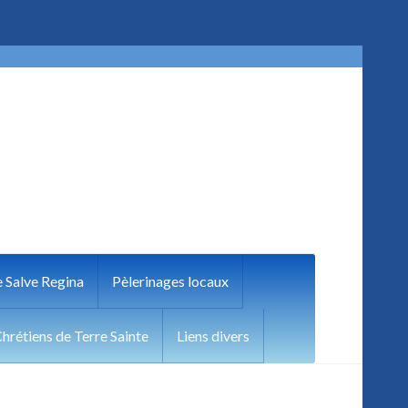
e Salve Regina
Pèlerinages locaux
hrétiens de Terre Sainte
Liens divers