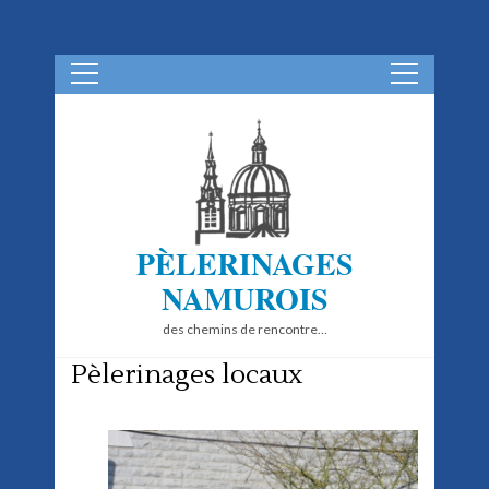
Aller
au
contenu
(Pressez
Entrée)
PÈLERINAGES
NAMUROIS
des chemins de rencontre…
Pèlerinages locaux