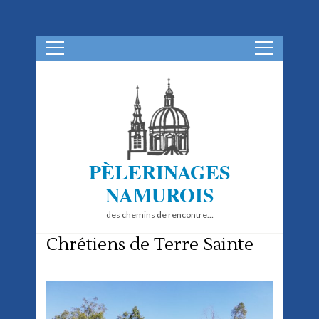
Aller
au
contenu
(Pressez
Entrée)
PÈLERINAGES
NAMUROIS
des chemins de rencontre…
Chrétiens de Terre Sainte