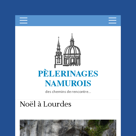
Aller
au
contenu
(Pressez
Entrée)
PÈLERINAGES
NAMUROIS
des chemins de rencontre…
Noël à Lourdes